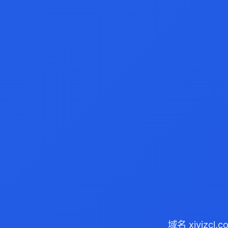
域名 xjyjzc