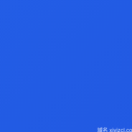
域名 xjyjzc